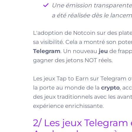
Une émission transparente 
a été réalisée dès le lancem
L'adoption de Notcoin sur des pl
sa visibilité. Cela a montré son po
Telegram
. Un nouveau
jeu
de frapp
gagner des jetons NOT réels.
Les jeux Tap to Earn sur Telegram of
la porte au monde de la
crypto
, ac
des jeux traditionnels avec les ava
expérience enrichissante.
2/ Les jeux Telegram 