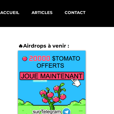
ACCUEIL
ARTICLES
CONTACT
🔥Airdrops à venir :