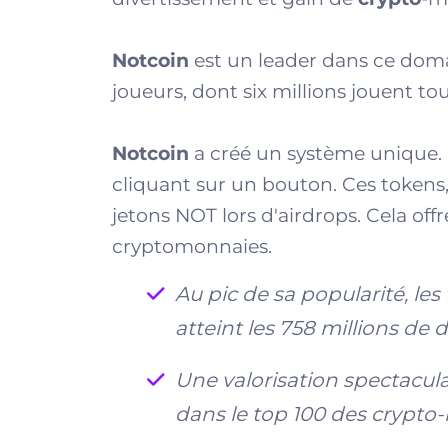
Notcoin
est un leader dans ce domai
joueurs, dont six millions jouent tou
Notcoin
a créé un système unique.
cliquant sur un bouton. Ces tokens
jetons NOT lors d'airdrops. Cela off
cryptomonnaies.
Au pic de sa popularité, le
atteint les 758 millions de d
Une valorisation spectacul
dans le top 100 des crypto