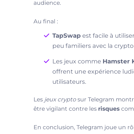
audience.
Au final :
TapSwap
est facile à utili
peu familiers avec la cryp
Les jeux comme
Hamster 
offrent une expérience lud
utilisateurs.
Les
jeux crypto
sur Telegram montre
être vigilant contre les
risques
comm
En conclusion, Telegram joue un rôl