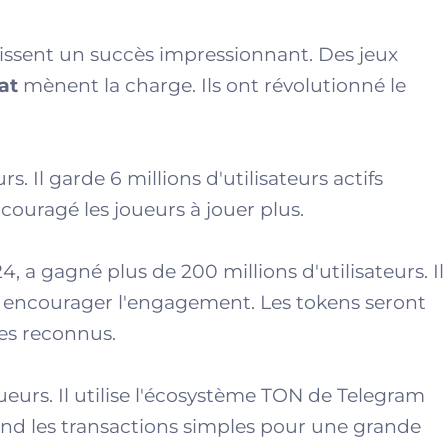
ssent un succès impressionnant. Des jeux
at
mènent la charge. Ils ont révolutionné le
rs. Il garde 6 millions d'utilisateurs actifs
couragé les joueurs à jouer plus.
24, a gagné plus de 200 millions d'utilisateurs. Il
 encourager l'engagement. Les tokens seront
es reconnus.
ueurs. Il utilise l'écosystème TON de Telegram
end les transactions simples pour une grande