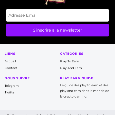
S'inscrire à la newsletter
LIENS
CATÉGORIES
Accueil
P
lay To Earn
Contact
Play And Earn
NOUS SUIVRE
PLAY EARN GUIDE
Le guide des play to earn et des
T
elegram
play and earn dans le monde de
Twitter
la crypto gaming.