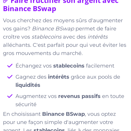
✅ Faire fructifier son argent avec
Binance BSwap
Vous cherchez des moyens sûrs d'augmenter
vos gains?
Binance BSwap
permet de faire
croître vos
stablecoins
avec des
intérêts
alléchants. C'est parfait pour qui veut éviter les
gros mouvements du marché.
Échangez vos
stablecoins
facilement
Gagnez des
intérêts
grâce aux pools de
liquidités
Augmentez vos
revenus passifs
en toute
sécurité
En choisissant
Binance BSwap
, vous optez
pour une façon simple d'augmenter votre
argent. Les
stablecoins
, liés à des monnaies