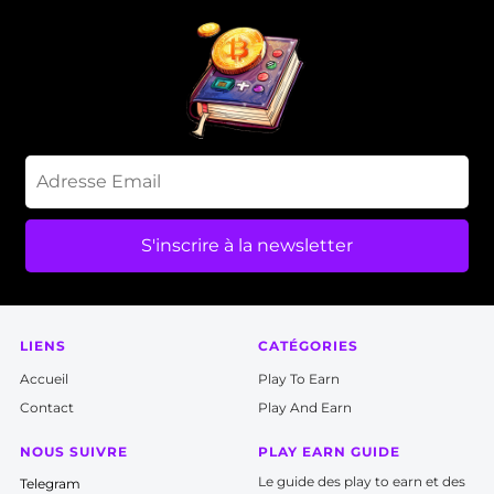
S'inscrire à la newsletter
LIENS
CATÉGORIES
Accueil
P
lay To Earn
Contact
Play And Earn
NOUS SUIVRE
PLAY EARN GUIDE
Le guide des play to earn et des
T
elegram