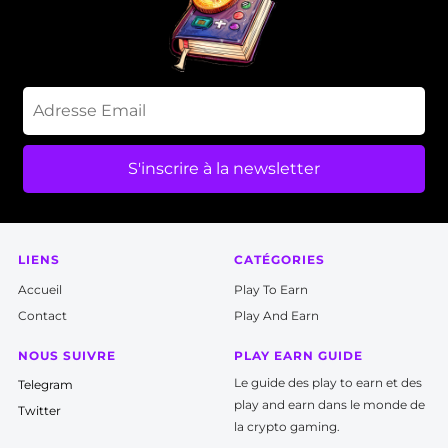
S'inscrire à la newsletter
LIENS
CATÉGORIES
Accueil
P
lay To Earn
Contact
Play And Earn
NOUS SUIVRE
PLAY EARN GUIDE
Le guide des play to earn et des
T
elegram
play and earn dans le monde de
Twitter
la crypto gaming.