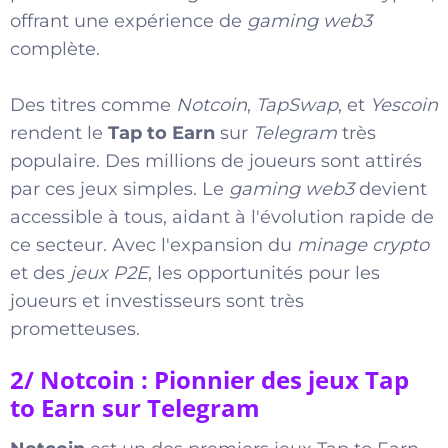
offrant une expérience de
gaming web3
complète.
Des titres comme
Notcoin
,
TapSwap
, et
Yescoin
rendent le
Tap to Earn
sur
Telegram
très
populaire. Des millions de joueurs sont attirés
par ces jeux simples. Le
gaming web3
devient
accessible à tous, aidant à l'évolution rapide de
ce secteur. Avec l'expansion du
minage crypto
et des
jeux P2E
, les opportunités pour les
joueurs et investisseurs sont très
prometteuses.
2/ Notcoin : Pionnier des jeux Tap
to Earn sur Telegram