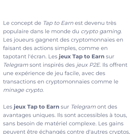
Le concept de
Tap to Earn
est devenu très
populaire dans le monde du
crypto gaming
.
Les joueurs gagnent des cryptomonnaies en
faisant des actions simples, comme en
tapotant l'écran. Les
jeux Tap to Earn
sur
Telegram
sont inspirés des
jeux P2E
. Ils offrent
une expérience de jeu facile, avec des
transactions en cryptomonnaies comme le
minage crypto
.
Les
jeux Tap to Earn
sur
Telegram
ont des
avantages uniques. Ils sont accessibles à tous,
sans besoin de matériel complexe. Les gains
peuvent être échangés contre d'autres cryptos,