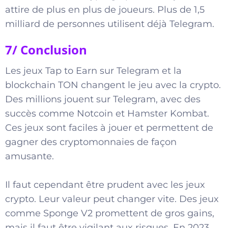
attire de plus en plus de joueurs. Plus de 1,5
milliard de personnes utilisent déjà Telegram.
7/ Conclusion
Les jeux Tap to Earn sur Telegram et la
blockchain TON changent le jeu avec la crypto.
Des millions jouent sur Telegram, avec des
succès comme Notcoin et Hamster Kombat.
Ces jeux sont faciles à jouer et permettent de
gagner des cryptomonnaies de façon
amusante.
Il faut cependant être prudent avec les jeux
crypto. Leur valeur peut changer vite. Des jeux
comme Sponge V2 promettent de gros gains,
mais il faut être vigilant aux risques. En 2023,