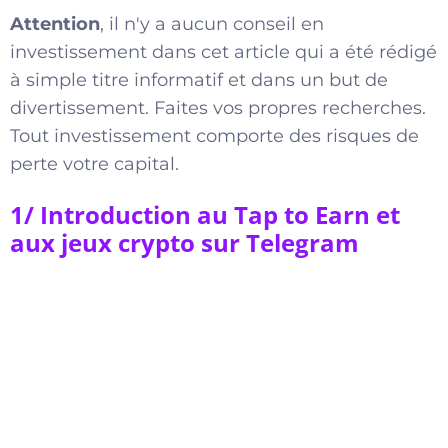
Attention
, il n'y a aucun conseil en
investissement dans cet article qui a été rédigé
à simple titre informatif et dans un but de
divertissement. Faites vos propres recherches.
Tout investissement comporte des risques de
perte votre capital.
1/ Introduction au Tap to Earn et
aux jeux crypto sur Telegram