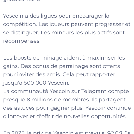
Yescoin a des ligues pour encourager la
compétition. Les joueurs peuvent progresser et
se distinguer. Les mineurs les plus actifs sont
récompensés.
Les boosts de minage aident à maximiser les
gains. Des bonus de parrainage sont offerts
pour inviter des amis. Cela peut rapporter
jusqu'à 500 000 Yescoin.
La communauté Yescoin sur Telegram compte
presque 8 millions de membres. Ils partagent
des astuces pour gagner plus. Yescoin continue
d'innover et d'offrir de nouvelles opportunités.
En 2025, le prix de Yescoin est prévu à
$0.00
. Sa