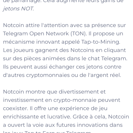
de parrainage. Cela augmente leurs gains de
jetons NOT
.
Notcoin attire l'attention avec sa présence sur
Telegram Open Network (TON). Il propose un
mécanisme innovant appelé Tap-to-Mining.
Les joueurs gagnent des Notcoins en cliquant
sur des pièces animées dans le chat Telegram.
Ils peuvent aussi échanger ces jetons contre
d'autres cryptomonnaies ou de l'argent réel.
Notcoin montre que divertissement et
investissement en crypto-monnaie peuvent
coexister. Il offre une expérience de jeu
enrichissante et lucrative. Grâce à cela, Notcoin
a ouvert la voie aux futures innovations dans