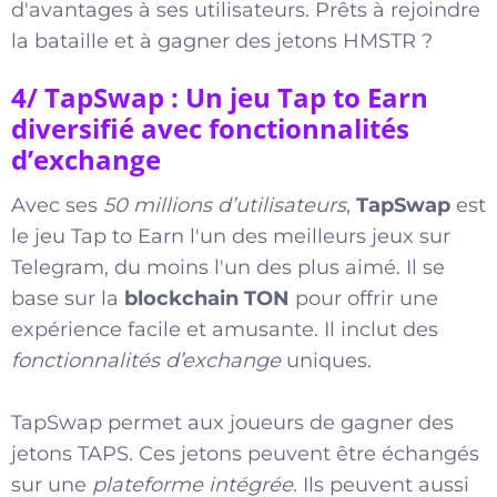
d'avantages à ses utilisateurs. Prêts à rejoindre
la bataille et à gagner des jetons HMSTR ?
4/ TapSwap : Un jeu Tap to Earn
diversifié avec fonctionnalités
d’exchange
Avec ses
50 millions d’utilisateurs
,
TapSwap
est
le jeu Tap to Earn l'un des meilleurs jeux sur
Telegram, du moins l'un des plus aimé. Il se
base sur la
blockchain TON
pour offrir une
expérience facile et amusante. Il inclut des
fonctionnalités d’exchange
uniques.
TapSwap permet aux joueurs de gagner des
jetons TAPS. Ces jetons peuvent être échangés
sur une
plateforme intégrée
. Ils peuvent aussi