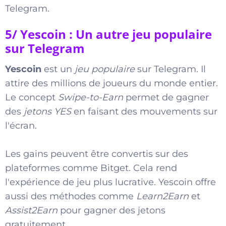
Telegram.
5/ Yescoin : Un autre jeu populaire
sur Telegram
Yescoin
est un
jeu populaire
sur Telegram. Il
attire des millions de joueurs du monde entier.
Le concept
Swipe-to-Earn
permet de gagner
des
jetons YES
en faisant des mouvements sur
l'écran.
Les gains peuvent être convertis sur des
plateformes comme Bitget. Cela rend
l'expérience de jeu plus lucrative. Yescoin offre
aussi des méthodes comme
Learn2Earn
et
Assist2Earn
pour gagner des jetons
gratuitement.