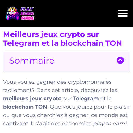
Meilleurs jeux crypto sur
Telegram et la blockchain TON
Sommaire
Vous voulez gagner des cryptomonnaies
facilement? Dans cet article, découvrez les
meilleurs jeux crypto
sur
Telegram
et la
blockchain TON
. Que vous jouiez pour le plaisir
ou que vous cherchiez à gagner, ce monde est
captivant. Il s'agit des économies
play to earn
!