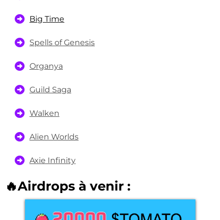
Big Time
Spells of Genesis
Organya
Guild Saga
Walken
Alien Worlds
Axie Infinity
🔥Airdrops à venir :