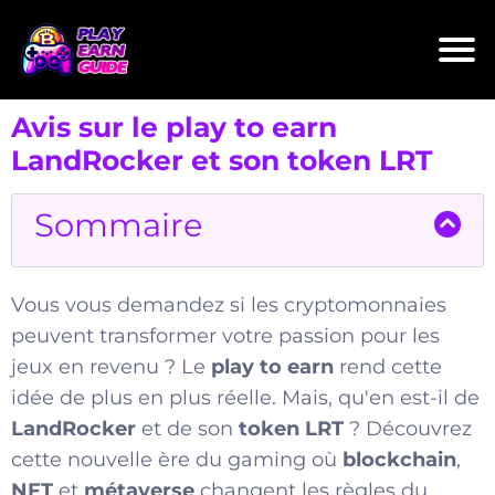
Avis sur le play to earn
LandRocker et son token LRT
Sommaire
Vous vous demandez si les cryptomonnaies
peuvent transformer votre passion pour les
jeux en revenu ? Le
play to earn
rend cette
idée de plus en plus réelle. Mais, qu'en est-il de
LandRocker
et de son
token LRT
? Découvrez
cette nouvelle ère du gaming où
blockchain
,
NFT
et
métaverse
changent les règles du