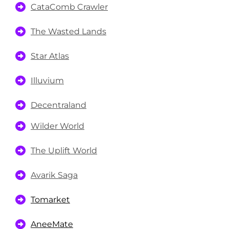
CataComb Crawler
The Wasted Lands
Star Atlas
Illuvium
Decentraland
Wilder World
The Uplift World
Avarik Saga
Tomarket
AneeMate