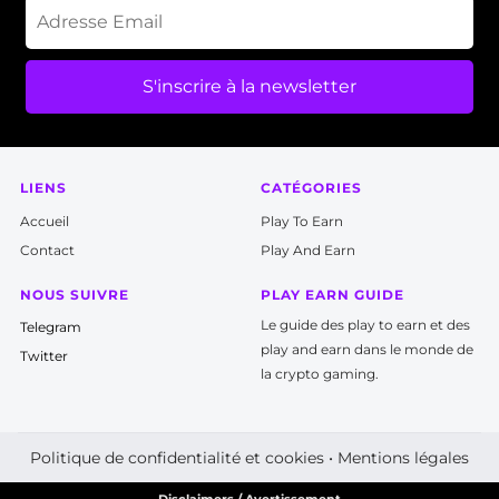
S'inscrire à la newsletter
LIENS
CATÉGORIES
Accueil
P
lay To Earn
Contact
Play And Earn
NOUS SUIVRE
PLAY EARN GUIDE
Le guide des play to earn et des
T
elegram
play and earn dans le monde de
Twitter
la crypto gaming.
Politique de confidentialité et cookies
•
Mentions légales
Disclaimers / Avertissement