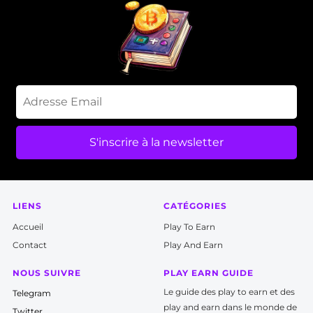
S'inscrire à la newsletter
LIENS
CATÉGORIES
Accueil
P
lay To Earn
Contact
Play And Earn
NOUS SUIVRE
PLAY EARN GUIDE
Le guide des play to earn et des
T
elegram
play and earn dans le monde de
Twitter